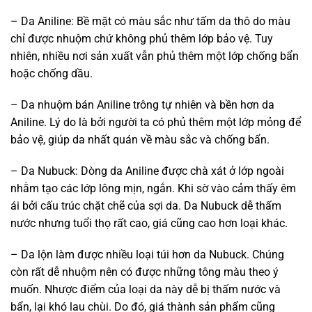
– Da Aniline: Bề mặt có màu sắc như tấm da thô do màu
chỉ được nhuộm chứ không phủ thêm lớp bảo vệ. Tuy
nhiên, nhiều nơi sản xuất vẫn phủ thêm một lớp chống bẩn
hoặc chống dầu.
– Da nhuộm bán Aniline trông tự nhiên và bền hơn da
Aniline. Lý do là bởi người ta có phủ thêm một lớp mỏng để
bảo vệ, giúp da nhất quán về màu sắc và chống bẩn.
– Da Nubuck: Dòng da Aniline được chà xát ở lớp ngoài
nhằm tạo các lớp lông mịn, ngắn. Khi sờ vào cảm thấy êm
ái bởi cấu trúc chặt chẽ của sợi da. Da Nubuck dễ thấm
nước nhưng tuổi thọ rất cao, giá cũng cao hơn loại khác.
– Da lộn làm được nhiều loại túi hơn da Nubuck. Chúng
còn rất dễ nhuộm nên có được những tông màu theo ý
muốn. Nhược điểm của loại da này dễ bị thấm nước và
bẩn, lại khó lau chùi. Do đó, giá thành sản phẩm cũng