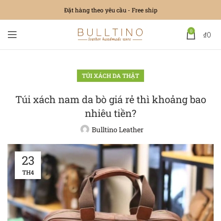
Đặt hàng theo yêu cầu - Free ship
0
₫
0
TÚI XÁCH DA THẬT
Túi xách nam da bò giá rẻ thì khoảng bao
nhiêu tiền?
Bulltino Leather
23
TH4