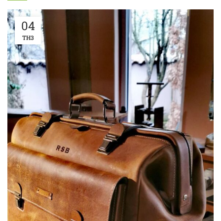
04
TH3