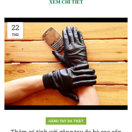
XEM CHI TIẾT
22
TH2
GĂNG TAY DA THẬT
Thêm cá tính với găng tay da bò cao cấp