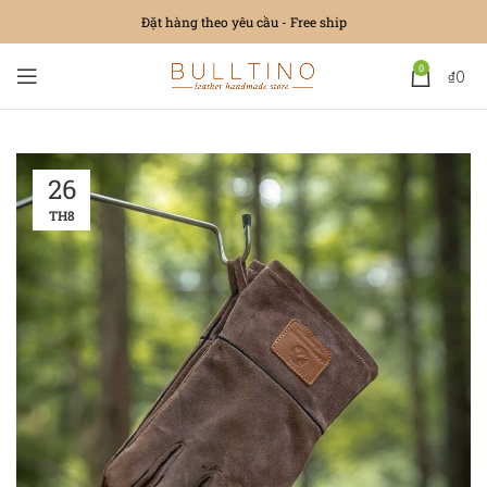
Đặt hàng theo yêu cầu - Free ship
0
₫
0
26
TH8