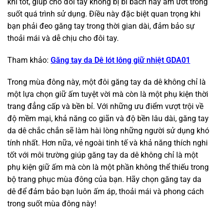
khí tốt, giúp cho đôi tay không bị bí bách hay ẩm ướt trong
suốt quá trình sử dụng. Điều này đặc biệt quan trọng khi
bạn phải đeo găng tay trong thời gian dài, đảm bảo sự
thoải mái và dễ chịu cho đôi tay.
Tham khảo:
Găng tay da Dê lót lông giữ nhiệt GDA01
Trong mùa đông này, một đôi găng tay da dê không chỉ là
một lựa chọn giữ ấm tuyệt vời mà còn là một phụ kiện thời
trang đẳng cấp và bền bỉ. Với những ưu điểm vượt trội về
độ mềm mại, khả năng co giãn và độ bền lâu dài, găng tay
da dê chắc chắn sẽ làm hài lòng những người sử dụng khó
tính nhất. Hơn nữa, vẻ ngoài tinh tế và khả năng thích nghi
tốt với môi trường giúp găng tay da dê không chỉ là một
phụ kiện giữ ấm mà còn là một phần không thể thiếu trong
bộ trang phục mùa đông của bạn. Hãy chọn găng tay da
dê để đảm bảo bạn luôn ấm áp, thoải mái và phong cách
trong suốt mùa đông này!