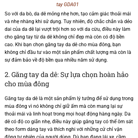
tay GDA01
So với da bò, da dê mỏng nhẹ hơn, tạo cảm giác thoải mái
và nhẹ nhàng khi sử dụng. Tuy nhiên, độ chắc chắn và dẻo
dai của da dê lại vượt trội hơn so với da cừu, điều này làm
cho găng tay từ da dê không chỉ đẹp mà còn có độ bền
cao. Khi bạn chọn găng tay da dê cho mùa đông, bạn
không chỉ đầu tư vào một sản phẩm chất lượng mà còn là
sự đảm bảo về độ bền qua nhiều năm sử dụng.
2. Găng tay da dê: Sự lựa chọn hoàn hảo
cho mùa đông
Găng tay da dê là một sản phẩm lý tưởng để sử dụng trong
mùa đông vì nó không chỉ giữ ấm mà còn mang lại sự
thoải mái và linh hoạt trong mọi hoạt động hàng ngày. Da
dê có độ co giãn nhẹ, điều này giúp găng tay có thể ôm sát
theo form dáng tay và thích nghi với những cử chỉ vận
động tự nhiên của người dùng. Dù bạn đang lái xe, cầm