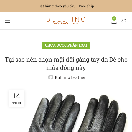
Đặt hàng theo yêu cầu - Free ship
0
₫
0
CHƯA ĐƯỢC PHÂN LOẠI
Tại sao nên chọn mội đôi găng tay da Dê cho
mùa đông này
Bulltino Leather
14
TH10