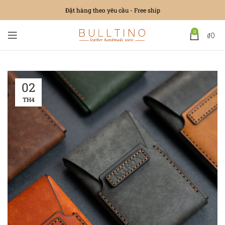
Đặt hàng theo yêu cầu - Free ship
0
₫
0
02
TH4