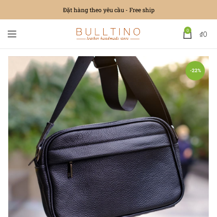
Đặt hàng theo yêu cầu - Free ship
0
₫
0
-22%