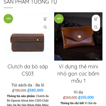
SẢN PHẨM TƯƠNG TỰ
-25%
-42%
Clutch da bò sáp
Ví đựng thẻ mini
CS03
nhỏ gọn cúc bấm
mẫu 1
Túi xách da - Ba lô
₫
585,000
Giá gốc là:
Giá hiện
₫
785,000
Ví da
₫785,000.
tại là:
Thông tin sản phẩm:
Clutch da
₫
150,000
Giá gốc là:
Giá hi
₫
260,000
₫585,000.
Bò Epsom khoá kéo CS03 Chất
₫260,000.
tại là
Thông tin chi tiết
Ví thẻ da
liệu: Da Bò Sáp Ngựa Điên Màu: