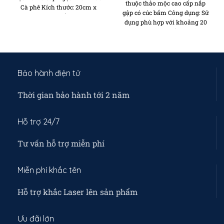
₫150,0
thuộc thảo mộc cao cấp nắp
Cà phê Kích thước: 20cm x
gập có cúc bấm Công dụng: Sử
11,4cm x 3,7cm Kiểu dáng: Khoá
dụng phù hợp với khoảng 20
zip Số ngăn: 3 ngăn lớn để tiền
thẻ, cùng 20 tờ tiền trong 1
và điện thoại, 1 ngăn khoá, 9
ngăn lớn duy nhất Chất liệu da:
ngăn thẻ, ngăn đựng chìa
Da thuộc thảo mộc Vegtan, Da
khoá, tai nghe Bảo hành: 12
sáp khô Kích thước: 10,7 x
tráng
7,5cm Màu sắc: Nâu bò cháy,
Bảo hành điện tử
Nâu cà phê, Xanh Lá, Sáp bò
cháy
Thời gian bảo hành tới 2 năm
Hỗ trợ 24/7
Tư vấn hỗ trợ miễn phí
Miễn phí khắc tên
Hỗ trợ khắc Laser lên sản phẩm
Ưu đãi lớn