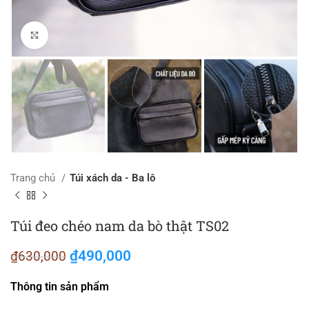
Click to enlarge
Trang chủ
Túi xách da - Ba lô
Túi đeo chéo nam da bò thật TS02
Giá gốc là: ₫630,000.
₫
490,000
Giá hiện tại là: ₫490,000.
₫
630,000
Thông tin sản phẩm