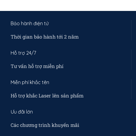
vừa khít từng dòng máy. - Lót
máy. - Lót nhung êm
nhung êm mềm,chống xước
mềm,chống xước mặt trong
mặt trong cho máy. - Giảm
cho máy. - Giảm sốc, giảm
sốc, giảm lực va đập cho máy.
lực va đập cho máy. - Cầm
Bảo hành điện tử
- Cầm chắc, đằm tay. - Hộp
chắc, đằm tay. - Hộp riêng,
riêng, sẵn sàng làm quà tặng.
sẵn sàng làm quà tặng. -
- Nhiều lựa chọn khắc tên,
Thời gian bảo hành tới 2 năm
Nhiều lựa chọn khắc tên, chữ
chữ ký, lời nhắn,..
ký, lời nhắn,..
Hỗ trợ 24/7
Tư vấn hỗ trợ miễn phí
Miễn phí khắc tên
Hỗ trợ khắc Laser lên sản phẩm
Ưu đãi lớn
Các chương trình khuyến mãi