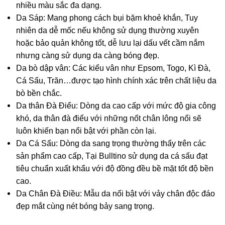
nhiều màu sắc đa dạng.
Da Sáp: Mang phong cách bụi bặm khoẻ khắn, Tuy
nhiên da dễ mốc nếu không sử dụng thường xuyên
hoặc bảo quản không tốt, dễ lưu lại dấu vết cầm nắm
nhưng càng sử dụng da càng bóng đẹp.
Da bò dập vân: Các kiểu vân như Epsom, Togo, Kì Đà,
Cá Sấu, Trăn…được tạo hình chính xác trên chất liệu da
bò bền chắc.
Da thân Đà Điểu: Dòng da cao cấp với mức độ gia công
khó, da thân đà điểu với những nốt chân lông nổi sẽ
luôn khiến bạn nổi bật với phần còn lại.
Da Cá Sấu: Dòng da sang trọng thường thấy trên các
sản phẩm cao cấp, Tại Bulltino sử dụng da cá sấu đạt
tiêu chuẩn xuất khẩu với độ đồng đều bề mặt tốt độ bền
cao.
Da Chân Đà Điều: Mẫu da nổi bật với vảy chân độc đáo
đẹp mắt cùng nét bóng bảy sang trọng.