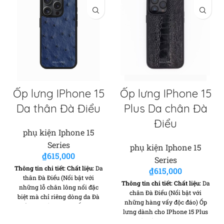
Ốp lưng IPhone 15
Ốp lưng IPhone 15
Da thân Đà Điểu
Plus Da chân Đà
Điểu
phụ kiện Iphone 15
Series
phụ kiện Iphone 15
₫
615,000
Series
Thông tin chi tiết:
Chất liệu:
Da
₫
615,000
thân Đà Điểu (Nổi bật với
Thông tin chi tiết:
Chất liệu:
Da
những lỗ chân lông nổi đặc
chân Đà Điểu (Nổi bật với
biệt mà chỉ riêng dòng da Đà
những hàng vẩy độc đáo) Ốp
Điểu cao cấp mới có) Ốp lưng
lưng dành cho IPhone 15 Plus
dành cho IPhone 15 - Thiết kế
- Thiết kế vừa khít từng dòng