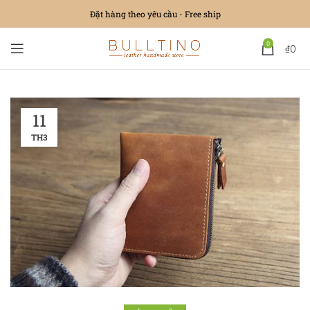
Đặt hàng theo yêu cầu - Free ship
0
₫
0
11
TH3