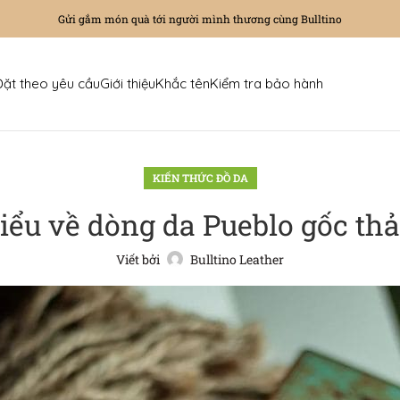
Gửi gắm món quà tới người mình thương cùng Bulltino
Đặt theo yêu cầu
Giới thiệu
Khắc tên
Kiểm tra bảo hành
KIẾN THỨC ĐỒ DA
iểu về dòng da Pueblo gốc th
Viết bởi
Bulltino Leather