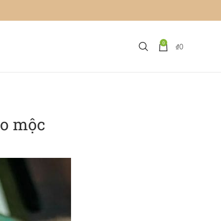
0
₫
0
ảo mộc