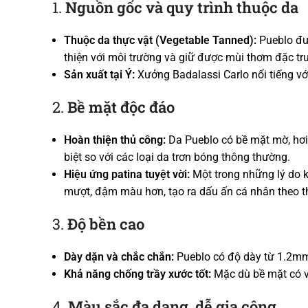
1.
Nguồn gốc và quy trình thuộc da
Thuộc da thực vật (Vegetable Tanned):
Pueblo đượ
thiện với môi trường và giữ được mùi thơm đặc tr
Sản xuất tại Ý:
Xưởng Badalassi Carlo nổi tiếng với
2.
Bề mặt độc đáo
Hoàn thiện thủ công:
Da Pueblo có bề mặt mờ, hơi
biệt so với các loại da trơn bóng thông thường.
Hiệu ứng patina tuyệt vời:
Một trong những lý do k
mượt, đậm màu hơn, tạo ra dấu ấn cá nhân theo th
3.
Độ bền cao
Dày dặn và chắc chắn:
Pueblo có độ dày từ 1.2mm 
Khả năng chống trầy xước tốt:
Mặc dù bề mặt có vẻ
4.
Màu sắc đa dạng, dễ gia công